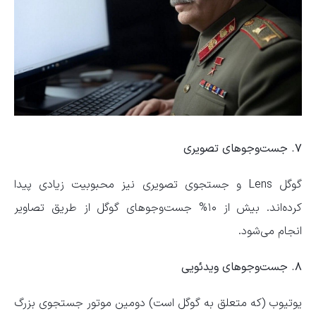
۷. جست‌و‌جو‌های تصویری
گوگل Lens و جستجوی تصویری نیز محبوبیت زیادی پیدا
کرده‌اند. بیش از ۱۰% جست‌و‌جو‌های گوگل از طریق تصاویر
انجام می‌شود.
۸. جست‌و‌جو‌های ویدئویی
یوتیوب (که متعلق به گوگل است) دومین موتور جستجوی بزرگ