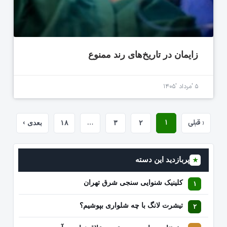
زایمان در تاریخ‌های رند ممنوع
۵ 'مرداد '۱۴۰۵
‹ قبلی
۱
…
۲
۳
۱۸
بعدی ›
پربازدید این دسته
★
کلینیک شنوایی سنجی شرق تهران
تیشرت لانگ با چه شلواری بپوشیم؟