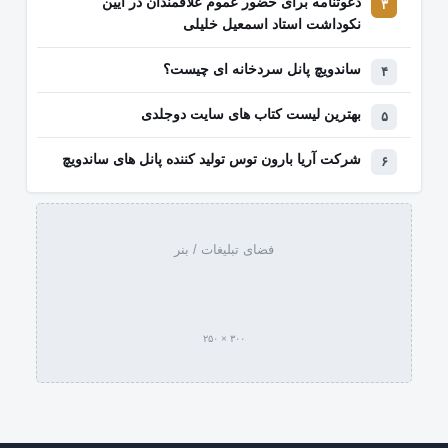
دعوتنامه برای حضور عموم علاقمندان در آیین
نکوداشت استاد اسمعیل خلیلی
ساندویچ پانل سردخانه ای چیست؟
بهترین لیست کتاب‌ های سایت دوجلدی
شرکت آریا بارون توس تولید کننده پانل های ساندویچ
فضای تبلیغات / بنر
۳۰۰ × ۲۵۰