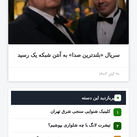
سریال «بلندترین صدا» به آنتن شبکه یک رسید
۲۰ 'آبان '۱۴۰۲
پربازدید این دسته
★
کلینیک شنوایی سنجی شرق تهران
تیشرت لانگ با چه شلواری بپوشیم؟