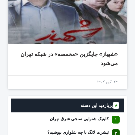
«شهباز» جایگزین «مخمصه» در شبکه تهران
می‌شود
۲۴ 'آبان '۱۴۰۲
پربازدید این دسته
★
کلینیک شنوایی سنجی شرق تهران
تیشرت لانگ با چه شلواری بپوشیم؟