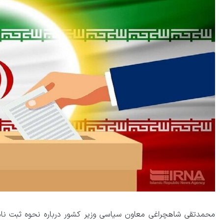
محمدتقی شاهچراغی معاون سیاسی وزیر کشور درباره نحوه ثبت نام