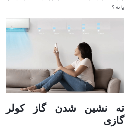
یا نه ؟
ته نشین شدن گاز کولر
گازی