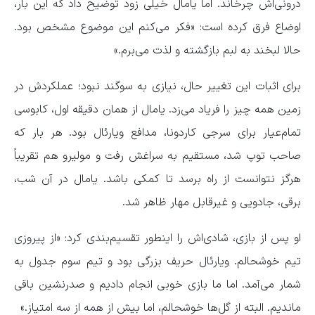
درونی‌اش چرخاند. اما یامال خیلی زود توضیح داد که این بار،
اوضاع فرق کرده است: «فکر می‌کنم این موضوع مشخص بود.
حالا لبخند به لبم بازگشته و لذت می‌برم.»
برای اثبات این تغییر حال، نیازی به سوگند نبود؛ عملکردش در
زمین همه چیز را فریاد می‌زد. یامال از همان دقیقه اول، کابوسی
تمام‌عیار برای سرجی کاردونا، مدافع ویارئال بود. هر بار که
صاحب توپ شد، مستقیم به سراغش رفت و مولیرو هم تقریباً
هرگز نتوانست از راه برسد تا کمکی باشد. یامال در آن شب،
برقی، جادویی و غیرقابل مهار ظاهر شد.
او پس از بازی، شادی‌اش را اینطور تقسیم‌بندی کرد: «از پیروزی
تیم خوشحالم. ویارئال حریف بزرگی بود و تیم سوم جدول به
شمار می‌آمد. اما ما بازی خوبی انجام دادیم و صدرنشین باقی
ماندیم. البته از گل‌ها خوشحالم، اما بیش از همه از سه امتیاز.»