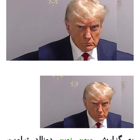
به گزارش
میهن نوین
دونالد ترامپ،