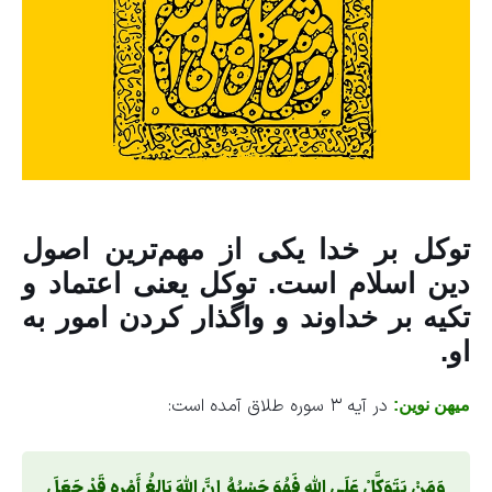
توکل بر خدا یکی از مهم‌ترین اصول
دین اسلام است. توکل یعنی اعتماد و
تکیه بر خداوند و واگذار کردن امور به
او.
در آیه ۳ سوره طلاق آمده است:
میهن نوین:
وَمَنْ یَتَوَکَّلْ عَلَى اللَّهِ فَهُوَ حَسْبُهُ إِنَّ اللَّهَ بَالِغُ أَمْرِهِ قَدْ جَعَلَ