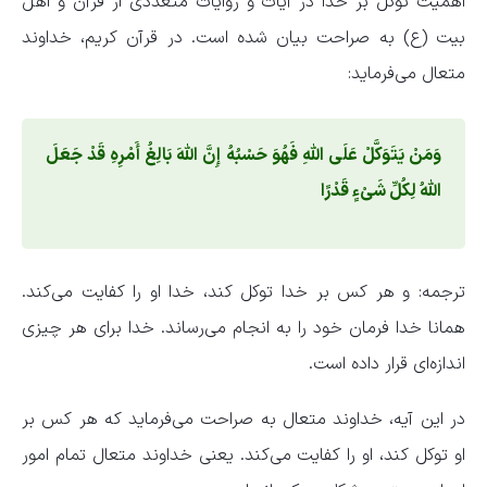
اهمیت توکل بر خدا در آیات و روایات متعددی از قرآن و اهل
بیت (ع) به صراحت بیان شده است. در قرآن کریم، خداوند
متعال می‌فرماید:
وَمَنْ یَتَوَکَّلْ عَلَى اللَّهِ فَهُوَ حَسْبُهُ إِنَّ اللَّهَ بَالِغُ أَمْرِهِ قَدْ جَعَلَ
اللَّهُ لِکُلِّ شَیْءٍ قَدْرًا
ترجمه: و هر کس بر خدا توکل کند، خدا او را کفایت می‌کند.
همانا خدا فرمان خود را به انجام می‌رساند. خدا برای هر چیزی
اندازه‌ای قرار داده است.
در این آیه، خداوند متعال به صراحت می‌فرماید که هر کس بر
او توکل کند، او را کفایت می‌کند. یعنی خداوند متعال تمام امور