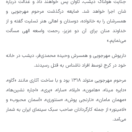
جنایت هولناک دیشب، تاوان پس خواهند داد و عدالت درباره
شان اجرا خواهد شد. ضایعه درگذشت مرحوم مهرجویی و
همسرشان را به خانواده، دوستان و اهالی هنر تسلیت گفته و از
خداوند منان برای آن دو عزیز، رحمت واسعه الهی مسألت
می‌نمایم.»
داریوش مهرجویی و همسرش وحیده محمدی‌فر، دیشب در خانه
خود در کرج توسط افراد ناشناس به قتل رسیدند.
مرحوم مهرجویی متولد ۱۳۱۸ بود و با ساخت آثاری مانند «گاو»،
«دایره مینا»، «هامون»، «لیلا»، «سارا»، «پری»، «اجاره نشین‌ها»،
«مهمان مامان»، «نارنجی پوش»، «سنتوری»، «آسمان محبوب» و
«لامینور» از جمله کارگردانان صاحب سبک سینمای ایران به شمار
می‌آمد.