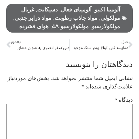
آلومینا اکتیو
,
آلومینای فعال
,
دسیکانت
,
غربال
مولکولی
,
مواد جاذب رطوبت
,
مواد درایر جذبی
,
مولکولارسیو
,
مولکولارسیو 4A
,
هوای فشرده
قبل
بعدی
مقایسه فنی انواع پودر سنگ موجود در بازار تهران: چرا جوشقان انتخاب اول است؟
علی‌اصغر انصاری به عنوان مشاور مدیرعامل مخابرات ایران در امور هوشمندسازی صنایع و کسب‌وکارها منصوب شد
دیدگاهتان را بنویسید
نشانی ایمیل شما منتشر نخواهد شد.
بخش‌های موردنیاز
علامت‌گذاری شده‌اند
*
دیدگاه
*