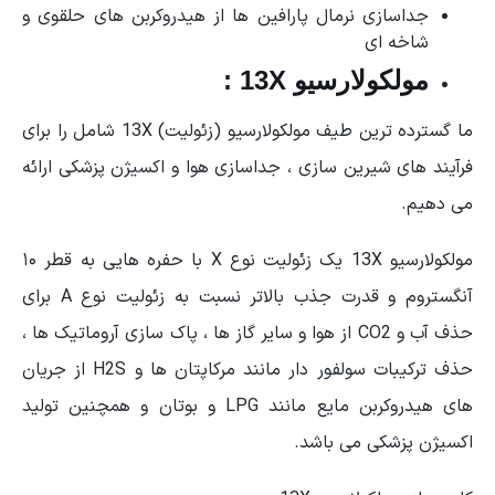
جداسازی نرمال پارافین ها از هیدروکربن های حلقوی و
شاخه ای
مولکولارسیو 13X :
ما گسترده ترین طیف مولکولارسیو (زئولیت) 13X شامل را برای
فرآیند های شیرین سازی ، جداسازی هوا و اکسیژن پزشکی ارائه
می دهیم.
مولکولارسیو 13X یک زئولیت نوع X با حفره هایی به قطر ۱۰
آنگستروم و قدرت جذب بالاتر نسبت به زئولیت نوع A برای
حذف آب و CO2 از هوا و سایر گاز ها ، پاک سازی آروماتیک ها ،
حذف ترکیبات سولفور دار مانند مرکاپتان ها و H2S از جریان
های هیدروکربن مایع مانند LPG و بوتان و همچنین تولید
اکسیژن پزشکی می باشد.