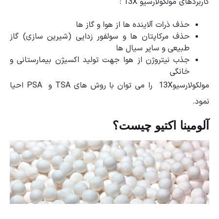
کاربردهای مولکولارسیو 13X :
حذف ذرات آلاینده ها از هوا و گاز ها
حذف مرکاپتان ها و سولفور زدایی (شیرین سازی) گاز
طبیعی و سایر سیال ها
جذب نیتروژن از هوا جهت تولید اکسیژن بیمارستانی و
خانگی
مولکولارسیو13X را می توان با روش های TSA و PSA احیا
نمود.
آلومینا اکتیو چیست؟