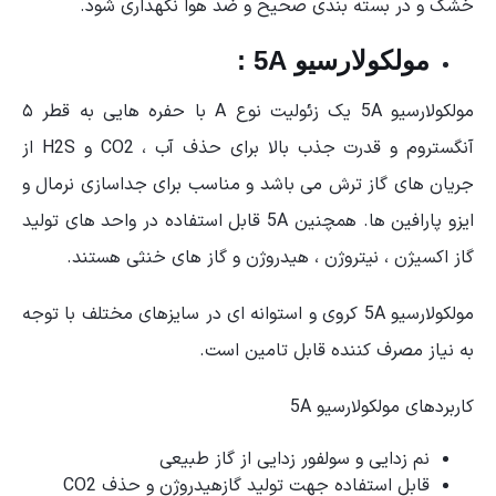
خشک و در بسته بندی صحیح و ضد هوا نگهداری شود.
مولکولارسیو 5A :
مولکولارسیو 5A یک زئولیت نوع A با حفره هایی به قطر ۵
آنگستروم و قدرت جذب بالا برای حذف آب ، CO2 و H2S از
جریان های گاز ترش می باشد و مناسب برای جداسازی نرمال و
ایزو پارافین ها. همچنین 5A قابل استفاده در واحد های تولید
گاز اکسیژن ، نیتروژن ، هیدروژن و گاز های خنثی هستند.
مولکولارسیو 5A کروی و استوانه ای در سایزهای مختلف با توجه
به نیاز مصرف کننده قابل تامین است.
کاربردهای مولکولارسیو 5A
نم زدایی و سولفور زدایی از گاز طبیعی
قابل استفاده جهت تولید گازهیدروژن و حذف CO2