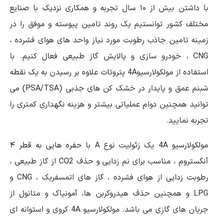
با داشتن بیش از ۱۰ سال تجربه و همکاری نزدیک با صنایع
مختلف کشور توانستیم یک روند تامین پیوسته و موفق را در
زمینه تامین جاذب رطوبت مورد نیاز واحد های هوای فشرده ،
CNG ، خودرو سازی و پالایش گاز طبیعی فعال کنیم. با
استفاده از مولکولارسیو4A پتروتات علاوه بر رسیدن به یک نقطه
شبنم عمق و پایدار در خشک کن های جذبی (PSA/TSA) می
توانید همچنین دوام عملیاتی بیشتر و هزینه نگهداری کمتری را
تجربه نمایید.
مولکولارسیو 4A یک زئولیت نوع A با حفره هایی به قطر ۴
آنگستروم ، مناسب برای نم زدایی و حذف CO2 از گاز طبیعی ،
رطوبت زدایی از هوای فشرده ، گاز های اتمسفریک ، CNG و
LPG و همچنین حذف هیدروکربن ها، آمونیاک و متانول از
جریان های گازی می باشد. مولکولارسیو 4A کروی و استوانه ای