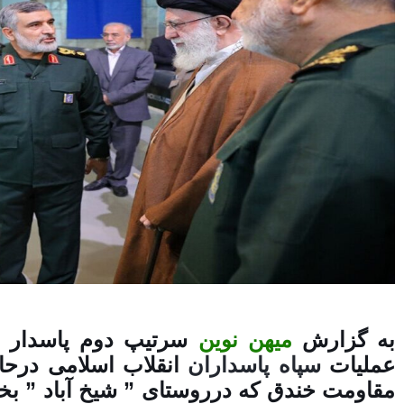
به گزارش
میهن نوین
سرتیپ دوم پاسدار س
عملیات
سپاه پاسداران
مقاومت خندق که درروستای ” شیخ آباد ” بخش