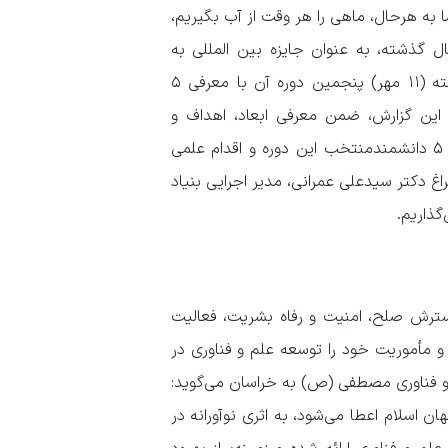
ا به هرحال، ماهی را هر وقت از آب بگیریم،
ت. ماجرا، ماجرای «جایزه مصطفی (ص)» است که در ۱۲ سال گذشته، به عنوان جایزه بین المللی به
دانشمندان برتر و موثر جهان اسلام اعطا می‌شود. در روز‌های گذشته (۱۱ مهر) پنجمین دوره آن با معرفی ۵
ر این گزارش، ضمن معرفی ابعاد، اهداف و
رویکرد‌های این جایزه مهم که به ابتکار ایران، راه اندازی شده است، ۵ دانشمندمنتخب این دوره و اقدام علمی
اغ دکتر سیدعلی عمرانی، مدیر اجرایی بنیاد
گذاریم.
سترش صلح، امنیت و رفاه بشریت، فعالیت
رای عالی انقلاب فرهنگی در سال ۱۳۹۱ آغاز کرد و مأموریت خود را توسعه علم و فناوری در
م و فناوری مصطفی (ص) به خراسان می‌گوید:
 اسلام اعطا می‌شود، به اثری نوآورانه در