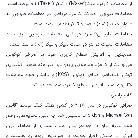
از معاملات کارمزد میکر(Maker) و تیکر (Taker) ۰.۱ درصد است.
معاملات فیوچرز: حداکثر کارمزد دریافتی در معاملات فیوچرز به
عنوان میکر (۰.۰۲) درصد و تیکر (۰.۰۶) درصد است.
معاملات مارجین:کارمزد دریافتی معاملات مارجین نیز مانند
معاملات اسپات در هر دو حالت میکر و تیکر (۰.۱) درصد است.
همچنین با افزایش سطح کاربری خود در صرافی کوکوین
می‌توانید از کارمزد معاملاتی پایین‌تری بهره‌مند شوید. نگهداری
توکن اختصاصی صرافی کوکوین (KCS) و افزایش حجم معاملات
۳۰ روزه، سبب افزایش سطح کاربری شما خواهد شد.
کلام پایانی
صرافی کوکوین در سال ۲۰۱۷ در کشور هنگ کنگ توسط آقایان
Michael Gan و Eric don تاسیس شد. به دلیل تحریم‌های وضع
شده علیه ایران در جوامع بین الملل، بسیاری از معامله گران
ایرانی با مشکل احراز هویت در صرافی‌ها روبه رو هستند و