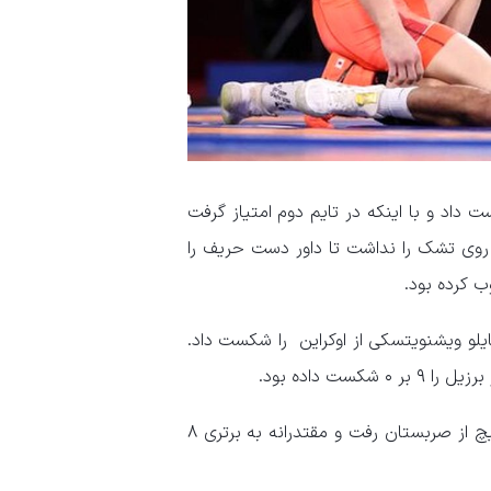
وبی نداشت، در تایم نخست ۵ امتیاز از دست داد و با اینکه در تایم دوم امتیاز گرفت
د شدن از روی تشک را نداشت تا داور دست حریف را
زازاده در دور دوم وزن ۱۳۰ کیلوگرم با نتیجه ۲ بر ۱ میخایلو ویشنویتسکی از اوکراین را شکست داد.
همچنین در وزن ۸۲ کیلوگرم علیرضا مهمدی به مصاف برنده کواچویچ از صربستان رفت و مقتدرانه به برتری ۸