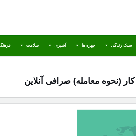
سبک زندگی
چهره ها
آشپزی
سلامت
فرهنگ 
ر (نحوه معامله) صرافی آنلاین