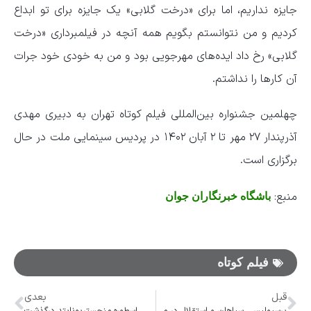
جایزه نداریم، اما برای «درخت گلابی» یک جایزه برای تو ابداع
کردیم و من نتوانستم بگویم همه آنچه در فیلمبرداری «درخت
گلابی» رخ داد ایده‌های مهرجویی بود و من به خودی خود جرات
آن کار‌ها را نداشتم.
چهلمین جشنواره بین‌المللی فیلم کوتاه تهران به دبیری مهدی
آذرپندار ۲۷ مهر تا ۲ آبان ۱۴۰۲ در پردیس سینمایی ملت در حال
برگزاری است.
منبع:
باشگاه خبرنگاران جوان
فیلم کوتاه
قبل
بعدی
پرسپولیس، سپاهان و استقلال در میان ۶ تیم برتر قاره آسیا + عکس
اسطوره منچستریونایتد درگذشت