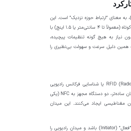
NF، همان‌طور که از نامش پیداست (Near Field Communication)، به معنای “ارتباط حوزه نزدیک” است. این
فناوری به دستگاه‌های الکترونیکی امکان می‌دهد تا در فواصل بسیار کوتاه (معمولاً تا ۴ سانتی‌متر یا ۱.۵ اینچ) با
 بدون نیاز به هیچ گونه تنظیمات پیچیده،
ی‌شود و به همین دلیل سرعت و سهولت بی‌نظیری را
NFC در واقع زیرمجموعه‌ای از فناوری RFID (Radio Frequency Identification) یا شناسایی فرکانس رادیویی
است. این فناوری بر پایه “القای الکترومغناطیسی” عمل می‌کند. به زبان ساده‌تر، دو دستگاه مجهز به NFC (یکی
 مغناطیسی ایجاد می‌کنند. این میدان
نکته جذاب در مورد NFC این است که یکی از دستگاه‌ها می‌تواند “فعال” (Initiator) باشد و میدان رادیویی را