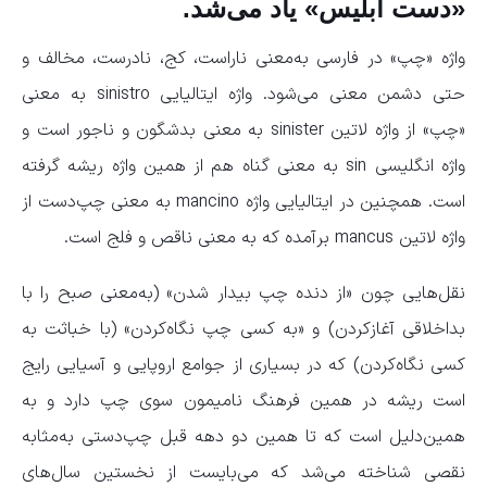
«دست ابلیس» یاد می‌شد.
واژه «چپ» در فارسی به‌معنی ناراست، کج، نادرست، مخالف و
حتی دشمن معنی می‌شود. واژه ایتالیایی sinistro به‌ معنی
«چپ» از واژه لاتین sinister به‌ معنی بدشگون و ناجور است و
واژه انگلیسی sin به‌ معنی گناه هم از همین واژه ریشه گرفته
است. همچنین در ایتالیایی واژه mancino به‌ معنی چپ‌دست از
واژه لاتین mancus برآمده که به‌ معنی ناقص و فلج است.
نقل‌هایی چون «از دنده چپ بیدار شدن» (به‌معنی صبح را با
بداخلاقی آغاز‌کردن) و «به کسی چپ نگاه‌کردن» (با خباثت به
کسی نگاه‌کردن) که در بسیاری از جوامع اروپایی و آسیایی رایج
است ریشه در همین فرهنگ نامیمون سوی چپ دارد و به‌
همین‌دلیل است که تا همین دو دهه قبل چپ‌دستی به‌مثابه
نقصی شناخته می‌شد که می‌بایست از نخستین سال‌های