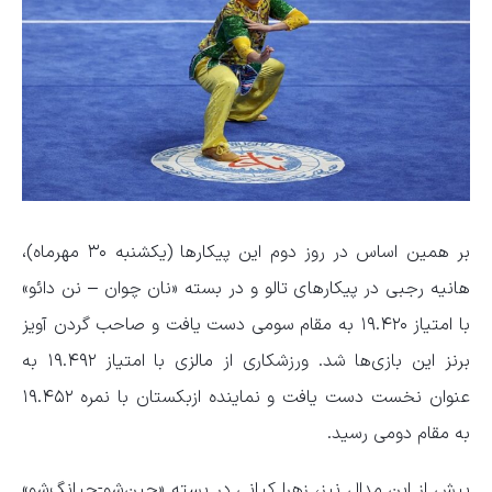
بر همین اساس در روز دوم این پیکارها (یکشنبه ۳۰ مهرماه)،
هانیه رجبی در پیکارهای تالو و در بسته «نان چوان – نن دائو»
با امتیاز ۱۹.۴۲۰ به مقام سومی دست یافت و صاحب گردن آویز
برنز این بازی‌ها شد. ورزشکاری از مالزی با امتیاز ۱۹.۴۹۲ به
عنوان نخست دست یافت و نماینده ازبکستان با نمره ۱۹.۴۵۲
به مقام دومی رسید.
پیش از این مدال نیز، زهرا کیانی در بسته «جین‌شو-چیانگ‌شو»