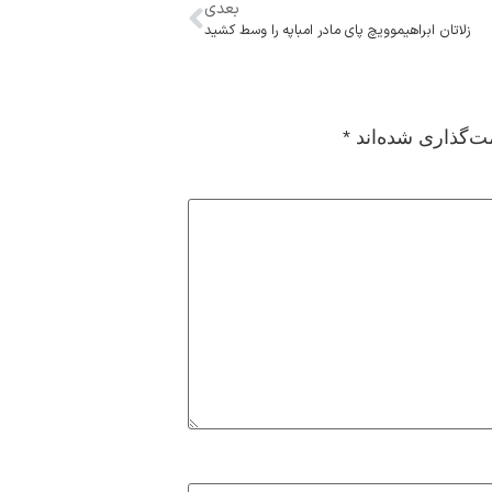
بعدی
زلاتان ابراهیموویچ پای مادر امباپه را وسط کشید
ت‌گذاری شده‌اند
*