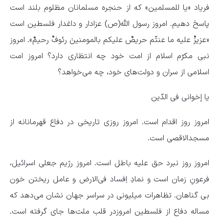
فریاد «یا للمسلمین» که از حنجره مسلمانان مظلوم بلند است
پاسخ دهیم. امروز رسول الله(ص) عزادار و داغدار فلسطین است
«عزیزٌ علیه ما عنتّم حریصٌ علیکم بالمومنینَ رئوفٌ رحیمٌ». امروز
نبی مکرّم اسلام از امت خود چه انتظاری دارد؟ امروز امت
اسلامی از سران و دولت‌های خود، چه می‌خواهد؟
یا إخوانی فی الدّین
امروز روز اقدام است. امروز روزی تاریخی در دفاع قهرمانانه از
مسجدالاقصی است.
امروز روز نبرد حق علیه باطل است. امروز رژیم جعلی اسرائیل،
فرعونِ زمان است و نمادِ اِفساد فی‌الارض و عامل ریختن خون
بی گناهان. تظاهرات میلیونی در سراسر جهان نشان می‌دهد که
مساله دفاع از فلسطین امروزدر قلب ملت‌ها جای گرفته است.