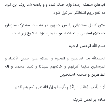
آب‌های منطقه، رسما وارد جنگ شده و و باعث شد روند این نبرد
به نفع رژیم اشغالگر اسرائیل شود.
متن کامل سخنرانی رئیس جمهور در نشست مشترک سازمان
همکاری اسلامی و اتحادیه عرب درباره غزه به شرح زیر است‌:‌
بسم الله الرحمن الرحیم
الحمدلله رب العالمین و الصلوه و السلام علی جمیع الأنبیاء و
المرسلین سیّما أشرفهم و خاتمهم سیدنا و نبینا محمد و آله
الطاهرین و صحبه المنتجبین
اُذِنَ لِلَّذین یُقاتَلونَ بِأنَّهُم ظُلِموا و إنَّ اللهَ عَلی نَصرِهِم لَقَدیر
سلام بر قدس شریف