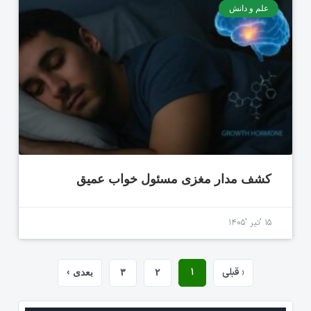
علم و دانش
کشف مدار مغزی مسئول خواب عمیق
۱۵ 'تیر '۱۴۰۵
‹ قبلی
۱
۲
۳
بعدی ›