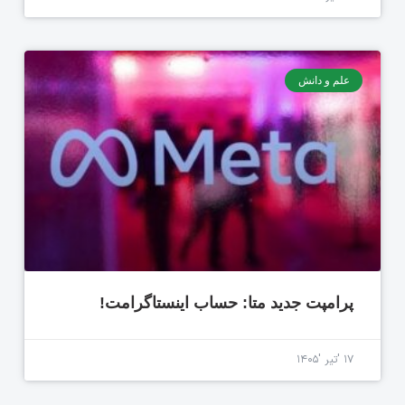
علم و دانش
پرامپت جدید متا: حساب اینستاگرامت!
۱۷ 'تیر '۱۴۰۵