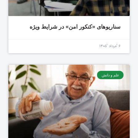
سناریوهای «کنکور امن» در شرایط ویژه
۶ 'مرداد '۱۴۰۵
علم و دانش