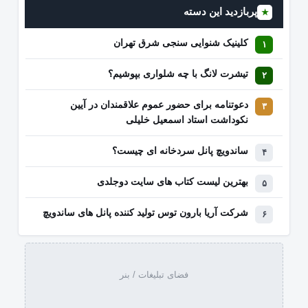
پربازدید این دسته
★
کلینیک شنوایی سنجی شرق تهران
تیشرت لانگ با چه شلواری بپوشیم؟
دعوتنامه برای حضور عموم علاقمندان در آیین
نکوداشت استاد اسمعیل خلیلی
ساندویچ پانل سردخانه ای چیست؟
بهترین لیست کتاب‌ های سایت دوجلدی
شرکت آریا بارون توس تولید کننده پانل های ساندویچ
فضای تبلیغات / بنر