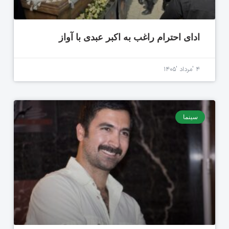
ادای احترام راغب به اکبر عبدی با آواز
۴ 'مرداد '۱۴۰۵
سینما