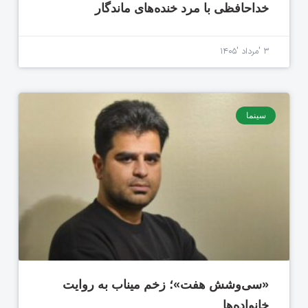
خداحافظی با مرد خنده‌های ماندگار
۳ 'مرداد '۱۴۰۵
سینما
«سی‌وشش هفت»؛ زخم میناب به روایت
خانواده‌ها