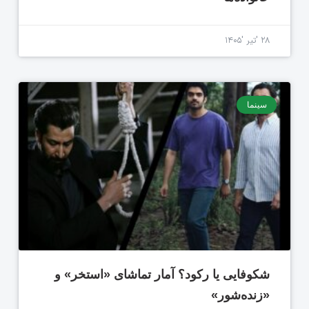
۲۸ 'تیر '۱۴۰۵
سینما
شکوفایی یا رکود؟ آمار تماشای «استخر» و
«زنده‌شور»