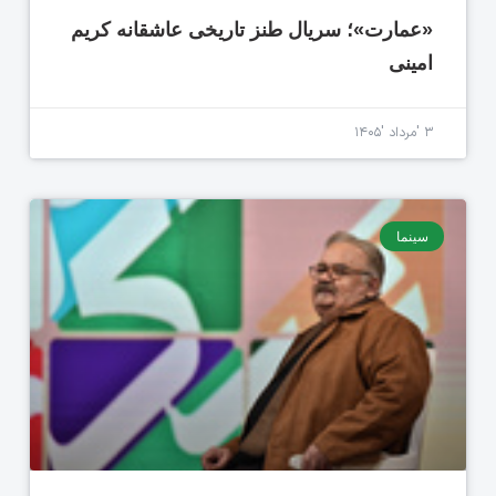
«عمارت»؛ سریال طنز تاریخی عاشقانه کریم
امینی
۳ 'مرداد '۱۴۰۵
سینما