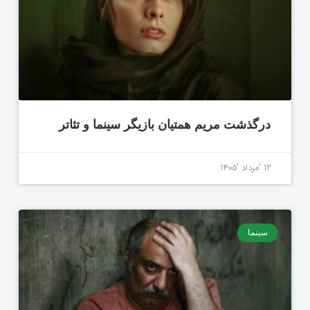
درگذشت مریم همتیان بازیگر سینما و تئاتر
۱۲ 'مرداد '۱۴۰۵
سینما