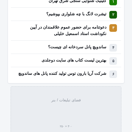
کلینیک شنوایی سنجی شرق تهران
تیشرت لانگ با چه شلواری بپوشیم؟
دعوتنامه برای حضور عموم علاقمندان در آیین
نکوداشت استاد اسمعیل خلیلی
ساندویچ پانل سردخانه ای چیست؟
بهترین لیست کتاب‌ های سایت دوجلدی
شرکت آریا بارون توس تولید کننده پانل های ساندویچ
فضای تبلیغات / بنر
۳۰۰ × ۲۵۰