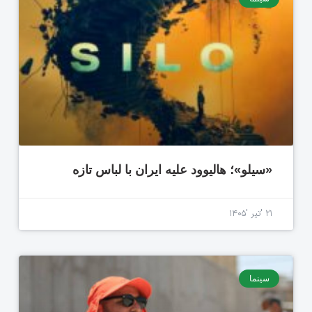
«سیلو»؛ هالیوود علیه ایران با لباس تازه
۲۱ 'تیر '۱۴۰۵
سینما