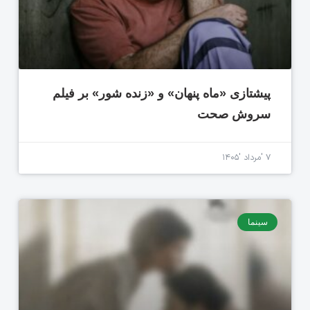
پیشتازی «ماه پنهان» و «زنده شور» بر فیلم
سروش صحت
۷ 'مرداد '۱۴۰۵
سینما