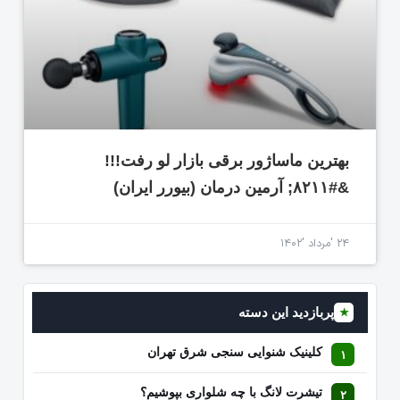
بهترین ماساژور برقی بازار لو رفت!!!
&#۸۲۱۱; آرمین درمان (بیورر ایران)
۲۴ 'مرداد '۱۴۰۲
پربازدید این دسته
★
کلینیک شنوایی سنجی شرق تهران
تیشرت لانگ با چه شلواری بپوشیم؟