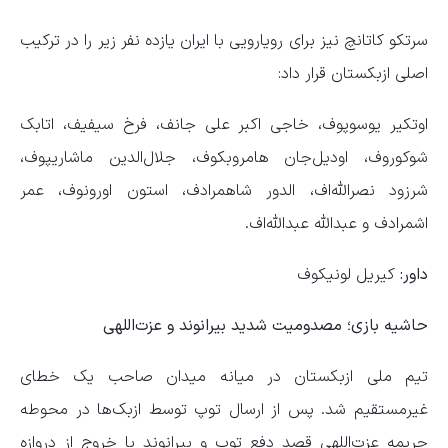
سرتکو کاتانچ نیز برای رویارویی با ایران یازده نفر زیر را در ترکیب
اصلی ازبکستان قرار داد:
اوتکیر یوسوپوف، خاجی اکبر علی جانف، فرخ سیفیف، اتابک
شوکوروف، اودیل‌جان هامروبکوف، جلال‌الدین ماشاریپوف،
شرزود نصرالله‌اف، الدور شاهمرادف، استون اورونوف، عمر
اشمرادف و عبدالله عبدالله‌اف.
داور:
کیریل لونیکوف
حاشیه بازی؛ مصدومیت شدید بیرانوند و عزت‌اللهی
تیم ملی ازبکستان در میانه میدان صاحب یک خطای
غیرمستقیم شد. پس از ارسال توپ توسط ازبک‌ها در محوطه
جریمه عزت‌اللهی قصد دفع توپ و بیرانوند با خروج از دروازه