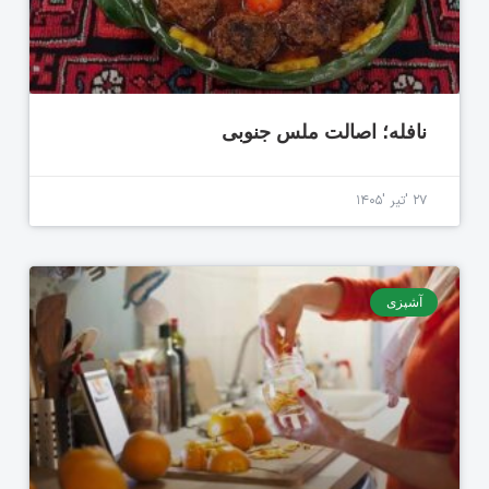
نافله؛ اصالت ملس جنوبی
۲۷ 'تیر '۱۴۰۵
آشپزی