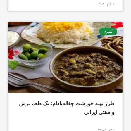
۶ 'تیر '۱۴۰۵
آشپزی
طرز تهیه خورشت چغاله‌بادام: یک طعم ترش
و سنتی ایرانی
۱ 'تیر '۱۴۰۵