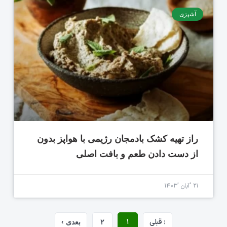
آشپزی
راز تهیه کشک بادمجان رژیمی با هواپز بدون
از دست دادن طعم و بافت اصلی
۲۱ 'آبان '۱۴۰۳
‹ قبلی
۱
۲
بعدی ›