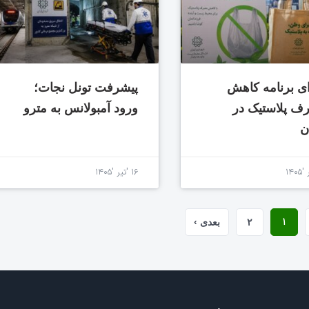
ی برنامه کاهش
پیشرفت تونل نجات؛
 پلاستیک در
ورود آمبولانس به مترو
ن
۱۶ 'تیر '۱۴۰۵
۱
۲
بعدی ›