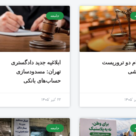
جامعه
م دو تروریست
ابلاغیه جدید دادگستری
شی
تهران: مسدودسازی
حساب‌های بانکی
۲۲ 'تیر '۱۴۰۵
جامعه