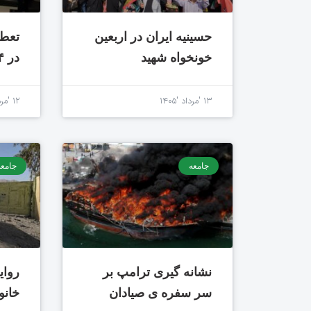
حسینیه ایران در اربعین
تعطی
خونخواه شهید
در ۱۴ مرداد
۱۳ 'مرداد '۱۴۰۵
۱۲ 'مرداد '۱۴۰۵
جامعه
جامعه
نشانه گیری ترامپ بر
روای
سر سفره ی صیادان
خانو