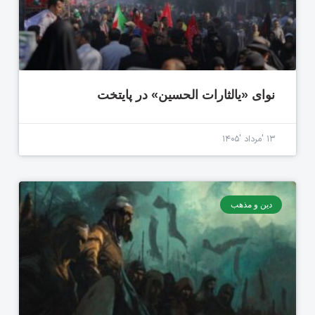
نوای «یالثارات الحسین» در پایتخت
۱۳ 'مرداد '۱۴۰۵
دین و مذهب