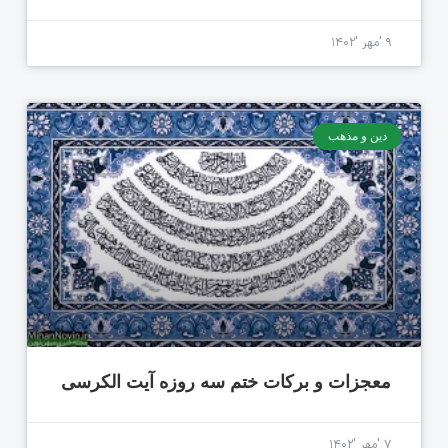
۹ 'مهر '۱۴۰۲
دین و مذهب
معجزات و برکات ختم سه روزه آیت الکرسی
۷ 'مهر '۱۴۰۲