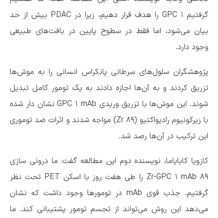
گرفتیم GPC ۱ را هدف قرار دهیم، زیرا در PDAC بیش از حد
بیان می‌شود، اما فقط در سطوح پایین در بافت‌های طبیعی
وجود دارد.
پژوهشگران سلول‌های سرطانی پانکراس انسانی را به موش‌ها
تزریق کردند و به آن‌ها اجازه دادند به یک تومور کامل تبدیل
شوند. این موش‌ها با تزریق وریدی GPC ۱ mAb نشان دار شده
با زیرکونیوم رادیواکتیو (Zr ۸۹) مواجه شدند و اثرات ضد توموری
این ترکیب در آن‌ها رصد شد.
کازویا کابایاما، نویسنده دوم این مطالعه گفت: ما درونی سازی
۸۹ Zr-GPC ۱ mAb را طی هفت روز با اسکن PET تحت نظر
گرفتیم. جذب قوی mAb در تومور‌ها وجود داشت که نشان
می‌دهد این روش می‌تواند از تجسم تومور پشتیبانی کند. ما